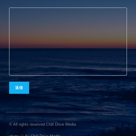
© All rights reserved Chill Drive Media