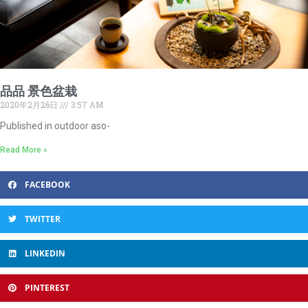
品品 景色盆栽
2020年2月26日
3:57 AM
Published in outdoor aso-
Read More »
FACEBOOK
TWITTER
LINKEDIN
PINTEREST