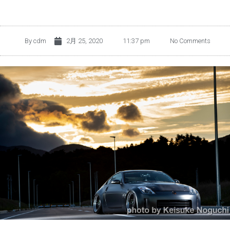
By
cdm
2月 25, 2020
11:37 pm
No Comments